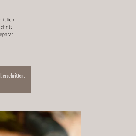
rialien.
chritt
eparat
überschritten.