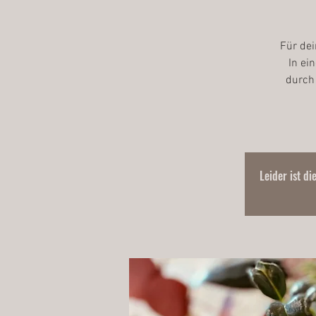
Für dei
In ei
durch
Leider ist di