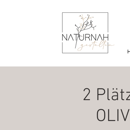
2 Plä
OLIV