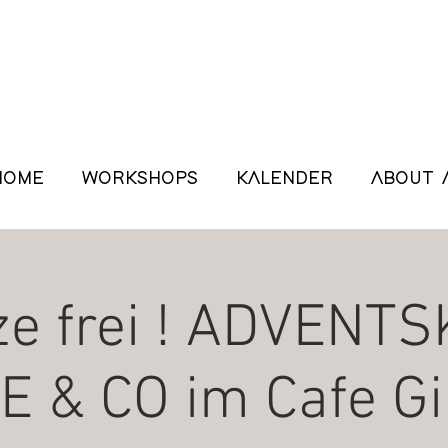
HOME
WORKSHOPS
KALENDER
ABOUT 
tze frei ! ADVENT
E & CO im Cafe G