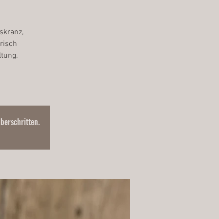
skranz,
risch
ltung.
überschritten.