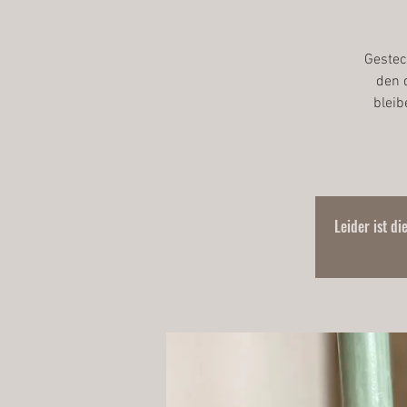
Gestec
den 
bleib
Leider ist di