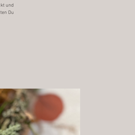
ckt und
iten Du