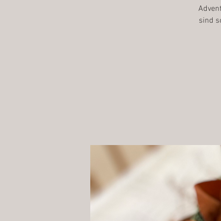
Advent
sind s