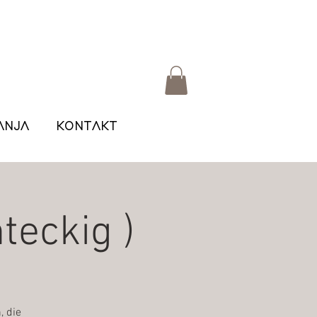
ANJA
KONTAKT
eckig )
, die