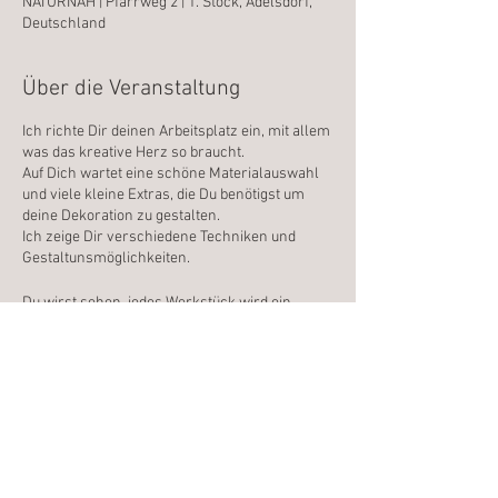
NATURNAH | Pfarrweg 2 | 1. Stock, Adelsdorf,
Deutschland
Über die Veranstaltung
Ich richte Dir deinen Arbeitsplatz ein, mit allem
was das kreative Herz so braucht.
Auf Dich wartet eine schöne Materialauswahl
und viele kleine Extras, die Du benötigst um
deine Dekoration zu gestalten.
Ich zeige Dir verschiedene Techniken und
Gestaltunsmöglichkeiten.
Du wirst sehen, jedes Werkstück wird ein
Unikat !
Wenn Du willst, besprechen wir die
enstandenen Werkstücke und ich gebe Dir
noch ein paar Ideen und Inspirationen mit auf
den Weg.
Diese Veranstaltung teilen