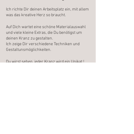
Ich richte Dir deinen Arbeitsplatz ein, mit allem
was das kreative Herz so braucht.
Auf Dich wartet eine schöne Materialauswahl
und viele kleine Extras, die Du benötigst um
deinen Kranz zu gestalten.
Ich zeige Dir verschiedene Techniken und
Gestaltunsmöglichkeiten.
Du wirst sehen, jeder Kranz wird ein Unikat !
Wenn Du willst, besprechen wir die
enstandenen Werkstücke und ich gebe Dir
noch ein paar Ideen und Inspirationen mit auf
den Weg.
Diese Veranstaltung teilen
Ich freue mich auf Dich
Anja
E-mail: hallo@naturnah-gestalten.de