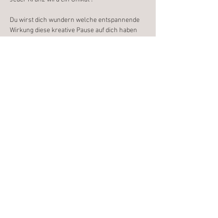
Du wirst dich wundern welche entspannende 
Wirkung diese kreative Pause auf dich haben 
wird. Viele denken das ein wildes Geschnatter 
herscht, aber das Gegenteil ist der Fall. 
Alle sind konzentiert und lassen die Gedanken 
des Alltages hinter sich.
Weiterlesen >
Diese Veranstaltung teilen
E-mail: hallo@naturnah-gestalten.de