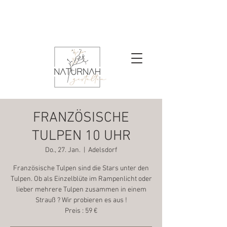
FRANZÖSISCHE
TULPEN 10 UHR
Do., 27. Jan.
  |  
Adelsdorf
Französische Tulpen sind die Stars unter den
Tulpen. Ob als Einzelblüte im Rampenlicht oder
lieber mehrere Tulpen zusammen in einem
Strauß ? Wir probieren es aus !
Preis : 59 €