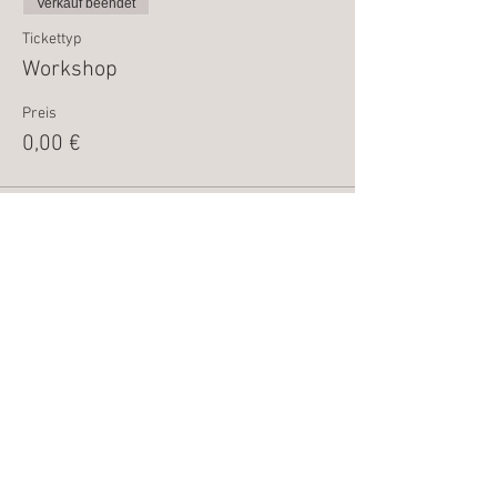
Verkauf beendet
Tickettyp
Workshop
Preis
0,00 €
Diese Veranstaltung teilen
E-mail: hallo@naturnah-gestalten.de
Adresse: 91325 Adelsdorf