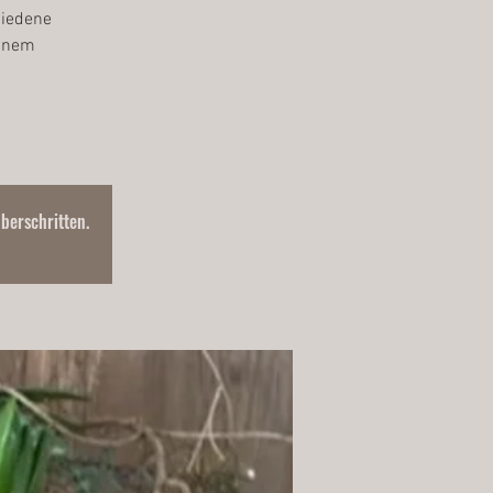
hiedene
einem
überschritten.