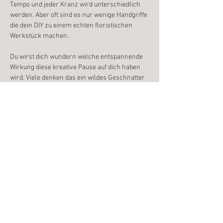
Tempo und jeder Kranz wird unterschiedlich 
werden. Aber oft sind es nur wenige Handgriffe 
die dein DIY zu einem echten floristischen 
Werkstück machen. 
Du wirst dich wundern welche entspannende 
Wirkung diese kreative Pause auf dich haben 
wird. Viele denken das ein wildes Geschnatter 
herscht, aber das Gegenteil ist der Fall. Alle 
sind konzentiert und lassen die Gedanken des 
Alltages hinter sich.
Wenn Du willst, besprechen und fotografieren 
wir die enstandenen Werkstücke und ich gebe 
Dir noch ein paar Ideen und Inspirationen mit 
auf den Weg.
Weiterlesen >
Diese Veranstaltung teilen