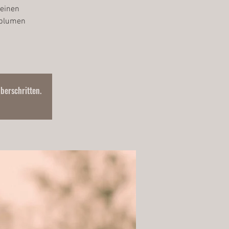
deinen
tblumen
überschritten.