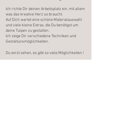
Ich richte Dir deinen Arbeitsplatz ein, mit allem
was das kreative Herz so braucht.
Auf Dich wartet eine schöne Materialauswahl
und viele kleine Extras, die Du benötigst um
deine Tulpen zu gestalten.
Ich zeige Dir verschiedene Techniken und
Gestaltunsmöglichkeiten.
Du wirst sehen, es gibt so viele Möglichkeiten !
Wenn Du willst, besprechen wir die
enstandenen Werkstücke und ich gebe Dir
noch ein paar Ideen und Inspirationen mit auf
den Weg.
Diese Veranstaltung teilen
Ich freue mich auf Dich
Anja
E-mail: hallo@naturnah-gestalten.de