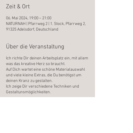
Zeit & Ort
06. Mai 2024, 19:00 – 21:00
NATURNAH | Pfarrweg 2 | 1. Stock, Pfarrweg 2,
91325 Adelsdorf, Deutschland
Über die Veranstaltung
Ich richte Dir deinen Arbeitsplatz ein, mit allem
was das kreative Herz so braucht.
Auf Dich wartet eine schöne Materialauswahl
und viele kleine Extras, die Du benötigst um
deinen Kranz zu gestalten.
Ich zeige Dir verschiedene Techniken und
Gestaltunsmöglichkeiten.
Du wirst sehen, jeder Kranz wird ein Unikat !
Wenn Du willst, besprechen wir die
enstandenen Werkstücke und ich gebe Dir
noch ein paar Ideen und Inspirationen mit auf